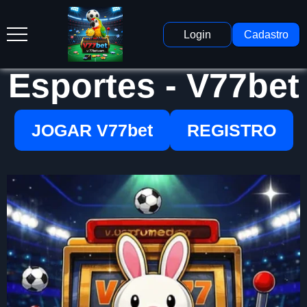
Login
Cadastro
Esportes - V77bet
JOGAR V77bet
REGISTRO